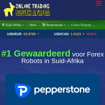
Suid-Afrika
Main
Nederlands
Forex Robots
>
>
>
D/EUR
€0.8790
▼
USD/CAD
1.4123
▼ -0.01%
USD
#1 Gewaardeerd
voor Forex
Robots in Suid-Afrika