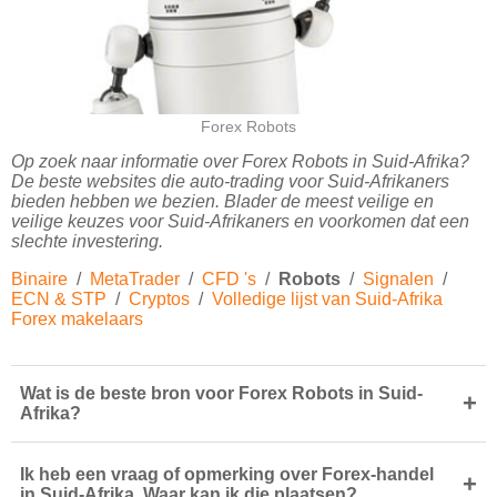
Forex Robots
Op zoek naar informatie over Forex Robots in Suid-Afrika?
De beste websites die auto-trading voor Suid-Afrikaners
bieden hebben we bezien. Blader de meest veilige en
veilige keuzes voor Suid-Afrikaners en voorkomen dat een
slechte investering.
Binaire
/
MetaTrader
/
CFD 's
/
Robots
/
Signalen
/
ECN & STP
/
Cryptos
/
Volledige lijst van Suid-Afrika
Forex makelaars
Wat is de beste bron voor Forex Robots in Suid-
+
Afrika?
Ik heb een vraag of opmerking over Forex-handel
+
in Suid-Afrika. Waar kan ik die plaatsen?